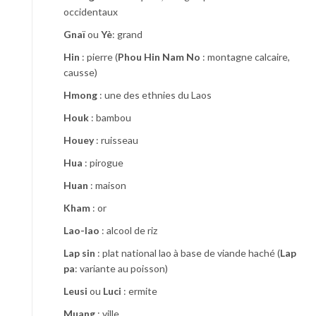
occidentaux
Gnaï
ou
Yè
: grand
Hin
: pierre (
Phou Hin Nam No
: montagne calcaire,
causse)
Hmong
: une des ethnies du Laos
Houk
: bambou
Houey
: ruisseau
Hua
: pirogue
Huan
: maison
Kham
: or
Lao-lao
: alcool de riz
Lap sin
: plat national lao à base de viande haché (
Lap
pa
: variante au poisson)
Leusi
ou
Luci
: ermite
Muang
: ville