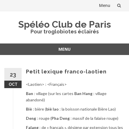
Menu
Aller
Spéléo Club de Paris
au
Pour troglobiotes éclairés
contenu
MENU
Aller
au
contenu
Petit lexique franco-laotien
23
<Laotien> : <Français>
OCT
Ban
: village (sur les cartes
Ban Hang
: village
abandoné)
Biè
: bière (
biè lao
: la boisson nationale Bière Lao)
Deng
: rouge (
Pha Deng
: massif de la falaise rouge)
Falang
: de « français », désigne par extension tous les