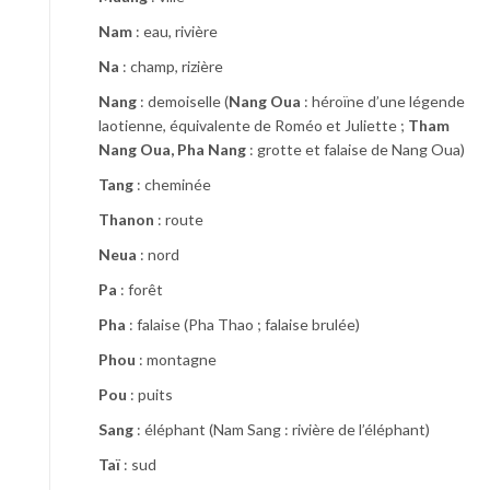
Nam
: eau, rivière
Na
: champ, rizière
Nang
: demoiselle (
Nang Oua
: héroïne d’une légende
laotienne, équivalente de Roméo et Juliette ;
Tham
Nang Oua, Pha Nang
: grotte et falaise de Nang Oua)
Tang
: cheminée
Thanon
: route
Neua
: nord
Pa
: forêt
Pha
: falaise (Pha Thao ; falaise brulée)
Phou
: montagne
Pou
: puits
Sang
: éléphant (Nam Sang : rivière de l’éléphant)
Taï
: sud