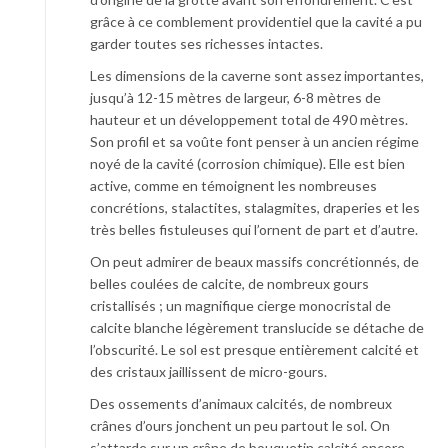
grâce à ce comblement providentiel que la cavité a pu
garder toutes ses richesses intactes.
Les dimensions de la caverne sont assez importantes,
jusqu’à 12-15 mètres de largeur, 6-8 mètres de
hauteur et un développement total de 490 mètres.
Son profil et sa voûte font penser à un ancien régime
noyé de la cavité (corrosion chimique). Elle est bien
active, comme en témoignent les nombreuses
concrétions, stalactites, stalagmites, draperies et les
très belles fistuleuses qui l’ornent de part et d’autre.
On peut admirer de beaux massifs concrétionnés, de
belles coulées de calcite, de nombreux gours
cristallisés ; un magnifique cierge monocristal de
calcite blanche légèrement translucide se détache de
l’obscurité. Le sol est presque entièrement calcité et
des cristaux jaillissent de micro-gours.
Des ossements d’animaux calcités, de nombreux
crânes d’ours jonchent un peu partout le sol. On
s’attarde sur un crâne de bouquetin calcité encore