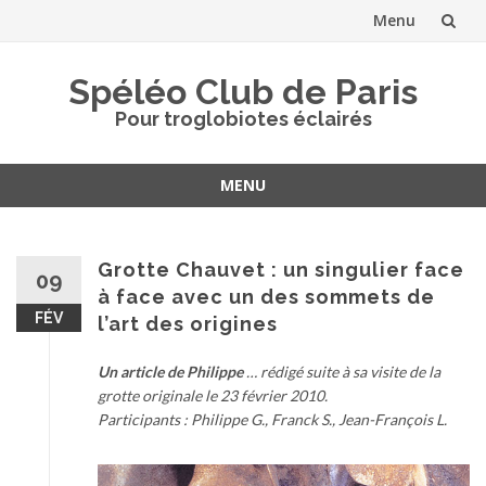
Menu
Aller
Spéléo Club de Paris
au
Pour troglobiotes éclairés
contenu
MENU
Aller
au
contenu
Grotte Chauvet : un singulier face
09
à face avec un des sommets de
FÉV
l’art des origines
Un article de Philippe
… rédigé suite à sa visite de la
grotte originale le 23 février 2010.
Participants : Philippe G., Franck S., Jean-François L.