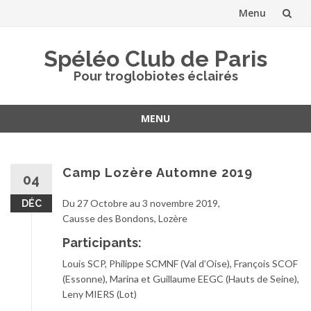
Menu
Aller
Spéléo Club de Paris
au
Pour troglobiotes éclairés
contenu
MENU
Aller
au
contenu
Camp Lozère Automne 2019
04
Du 27 Octobre au 3 novembre 2019,
DÉC
Causse des Bondons, Lozère
Participants:
Louis SCP, Philippe SCMNF (Val d’Oise), François SCOF
(Essonne), Marina et Guillaume EEGC (Hauts de Seine),
Leny MIERS (Lot)