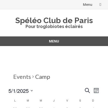
Menu
Aller
Spéléo Club de Paris
au
Pour troglobiotes éclairés
contenu
MENU
Aller
au
contenu
Events
Camp
Events
Even
5/1/2025
Search
Mois
View
Search
Select
Navig
Calendar
and
L
M
M
J
V
S
D
date.
of
Views