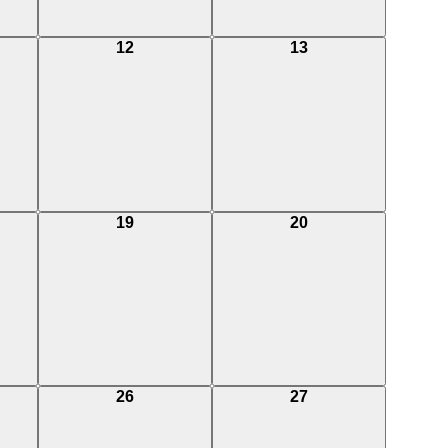
0
0
12
13
events,
events,
0
0
19
20
events,
events,
0
0
26
27
events,
events,