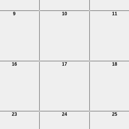
0
0
0
9
10
11
events,
events,
events,
0
0
0
16
17
18
events,
events,
events,
0
0
0
23
24
25
events,
events,
events,