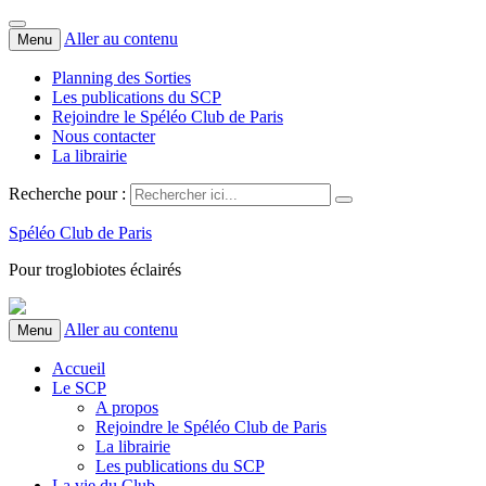
Aller au contenu
Menu
Planning des Sorties
Les publications du SCP
Rejoindre le Spéléo Club de Paris
Nous contacter
La librairie
Recherche pour :
Spéléo Club de Paris
Pour troglobiotes éclairés
Aller au contenu
Menu
Accueil
Le SCP
A propos
Rejoindre le Spéléo Club de Paris
La librairie
Les publications du SCP
La vie du Club