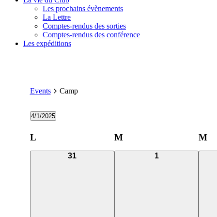
Les prochains évènements
La Lettre
Comptes-rendus des sorties
Comptes-rendus des conférence
Les expéditions
Events
Camp
4/1/2025
Select
date.
Calendar
L
M
M
of
0
0
31
1
Events
events,
events,