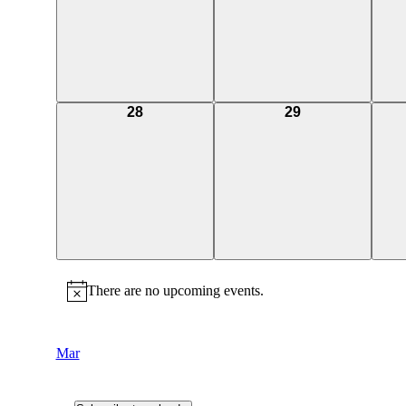
0
0
28
29
events,
events,
There are no upcoming events.
Mar