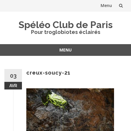
Menu
Aller
Spéléo Club de Paris
au
Pour troglobiotes éclairés
contenu
MENU
Aller
au
contenu
creux-soucy-21
03
AVR