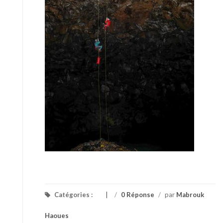
Catégories :
/
0 Réponse
/
par
Mabrouk
Haoues