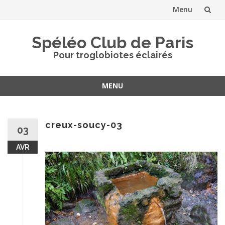
Menu
Aller
Spéléo Club de Paris
au
Pour troglobiotes éclairés
contenu
MENU
Aller
au
contenu
creux-soucy-03
03
AVR