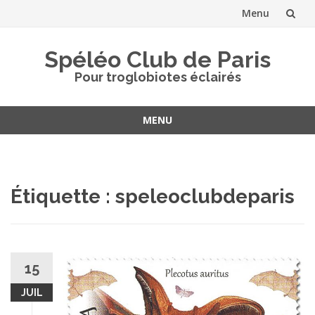
Menu
Aller
Spéléo Club de Paris
au
Pour troglobiotes éclairés
contenu
MENU
Aller
au
contenu
Étiquette :
speleoclubdeparis
15
JUIL