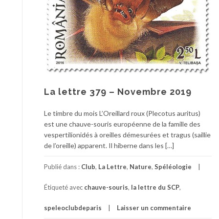
La lettre 379 – Novembre 2019
Le timbre du mois L’Oreillard roux (Plecotus auritus)
est une chauve-souris européenne de la famille des
vespertilionidés à oreilles démesurées et tragus (saillie
de l’oreille) apparent. Il hiberne dans les […]
Publié dans :
Club
,
La Lettre
,
Nature
,
Spéléologie
Étiqueté avec
chauve-souris
,
la lettre du SCP
,
speleoclubdeparis
Laisser un commentaire