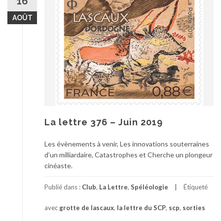
16
AOÛT
La lettre 376 – Juin 2019
Les évènements à venir, Les innovations souterraines
d’un milliardaire, Catastrophes et Cherche un plongeur
cinéaste.
Publié dans :
Club
,
La Lettre
,
Spéléologie
Étiqueté
avec
grotte de lascaux
,
la lettre du SCP
,
scp
,
sorties