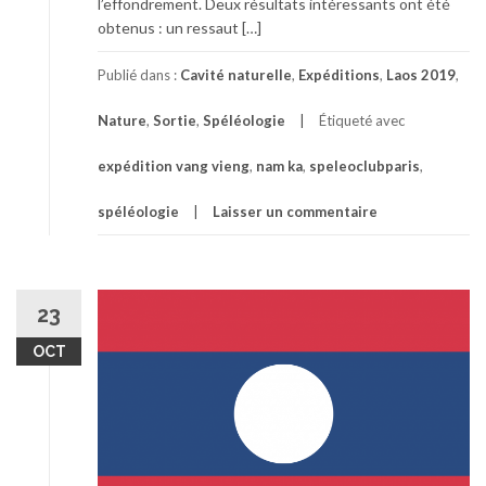
l’effondrement. Deux résultats intéressants ont été
obtenus : un ressaut […]
Publié dans :
Cavité naturelle
,
Expéditions
,
Laos 2019
,
Nature
,
Sortie
,
Spéléologie
Étiqueté avec
expédition vang vieng
,
nam ka
,
speleoclubparis
,
spéléologie
Laisser un commentaire
23
OCT