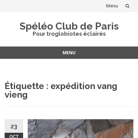
Menu
Aller
Spéléo Club de Paris
au
Pour troglobiotes éclairés
contenu
MENU
Aller
au
contenu
Étiquette :
expédition vang
vieng
23
OCT