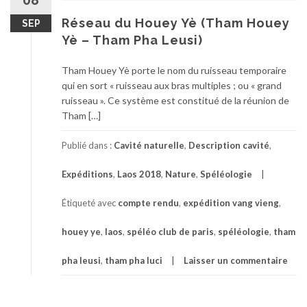
08
Réseau du Houey Yè (Tham Houey
SEP
Yè – Tham Pha Leusi)
Tham Houey Yè porte le nom du ruisseau temporaire
qui en sort « ruisseau aux bras multiples ; ou « grand
ruisseau ». Ce système est constitué de la réunion de
Tham […]
Publié dans :
Cavité naturelle
,
Description cavité
,
Expéditions
,
Laos 2018
,
Nature
,
Spéléologie
Étiqueté avec
compte rendu
,
expédition vang vieng
,
houey ye
,
laos
,
spéléo club de paris
,
spéléologie
,
tham
pha leusi
,
tham pha luci
Laisser un commentaire