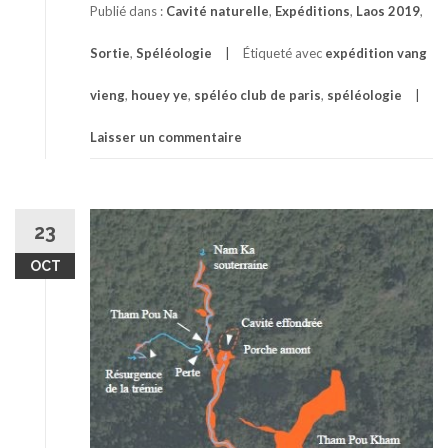
Publié dans :
Cavité naturelle
,
Expéditions
,
Laos 2019
,
Sortie
,
Spéléologie
Étiqueté avec
expédition vang
vieng
,
houey ye
,
spéléo club de paris
,
spéléologie
Laisser un commentaire
23
OCT