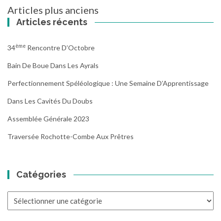
Navigation
Articles plus anciens
des
Articles récents
articles
Ème
34
Rencontre D’Octobre
Bain De Boue Dans Les Ayrals
Perfectionnement Spéléologique : Une Semaine D’Apprentissage
Dans Les Cavités Du Doubs
Assemblée Générale 2023
Traversée Rochotte-Combe Aux Prêtres
Catégories
Catégories