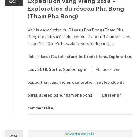
Expédition Vang Vieng 2018 –
OCT
Exploration du réseau Pha Bong
(Tham Pha Bong)
Voir la description du Réseau Pha Bong (Tham Pha
Bong) Le puits a été descendu ; il aboutit à un lac sans
issue à la côte -5. L’escalade vers le départ […]
Publié dans :
Cavité naturelle
,
Expéditions
,
Exploration
,
Laos 2018
,
Sortie
,
Spéléologie
Étiqueté avec
expédition vang vieng
,
exploration
,
spéléo club de
paris
,
spéléologie
,
tham pha bong
Laisser un
commentaire