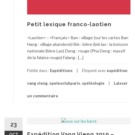
Petit lexique franco-laotien
<Laotien> : <Français> Ban : village (sur les cartes Ban
Hang : village abandoné) Biè : bière (biè lao : la boisson
nationale Bière Lao) Deng : rouge (Pha Deng : massif
de la falaise rouge) Falang : […]
Publié dans :
Expéditions
Étiqueté avec
expédition
vang vieng
,
speleoclubparis
,
spéléologie
Laisser
un commentaire
23
Expédition Vang Vieng 2019 –
OCT