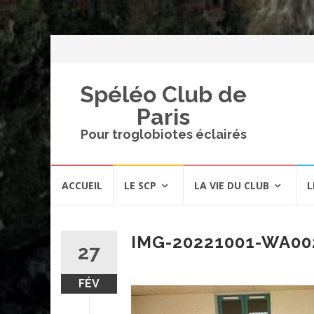
Spéléo Club de
Paris
Pour troglobiotes éclairés
Aller
ACCUEIL
LE SCP
LA VIE DU CLUB
L
au
contenu
IMG-20221001-WA00
27
FÉV