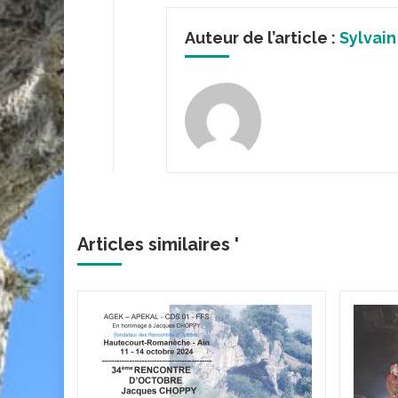
Auteur de l’article :
Sylvain
Articles similaires '
hotte-
tres
'Or - 18