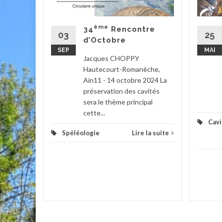
uk,
erine,
ème
34
Rencontre
,
03
25
d’Octobre
SEP
MAI
Jacques CHOPPY
Hautecourt-Romanèche,
Ain11 - 14 octobre 2024 La
la suite
préservation des cavités
sera le thème principal
cette...
Cavi
Spéléologie
Lire la suite