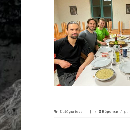
Catégories :
/
0 Réponse
/
pa