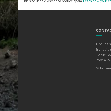
This site uses Akismet to reduce spam.
Learn how your c
CONTAC
Groupe s
français 
12 rue B
75014 Par
📧
Formul