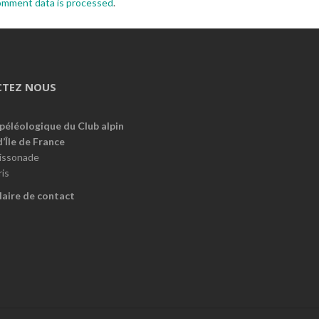
omment data is processed
.
TEZ NOUS
péléologique du Club alpin
d’Île de France
oissonade
is
aire de contact