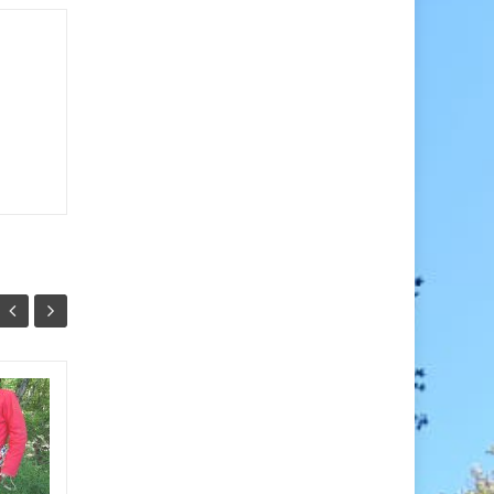
:
Assemblée Générale
05
19
2023
OCT
FÉV
Compte-rendu de