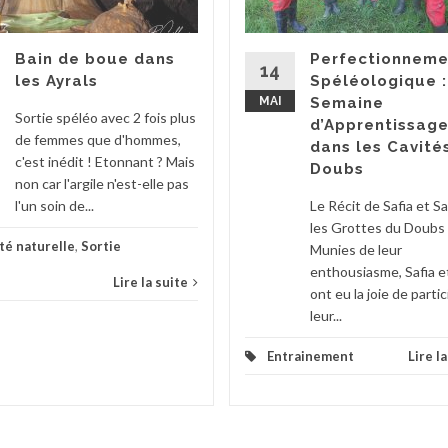
Bain de boue dans
Perfectionneme
14
les Ayrals
Spéléologique 
MAI
Semaine
Sortie spéléo avec 2 fois plus
d’Apprentissag
de femmes que d'hommes,
dans les Cavité
c'est inédit ! Etonnant ? Mais
Doubs
non car l'argile n'est-elle pas
l'un soin de...
Le Récit de Safia et S
les Grottes du Doubs
té naturelle
,
Sortie
Munies de leur
enthousiasme, Safia e
Lire la suite
ont eu la joie de partic
leur...
Entrainement
Lire l