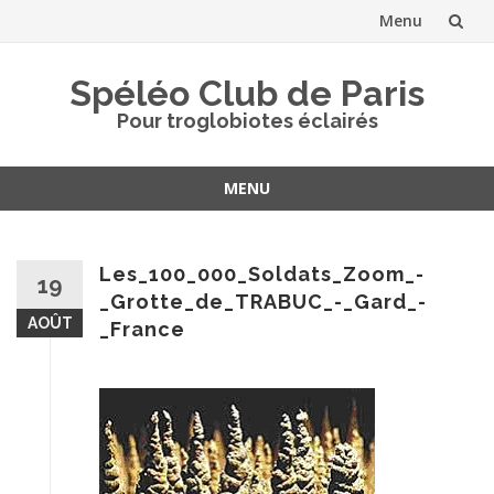
Menu
Aller
Spéléo Club de Paris
au
Pour troglobiotes éclairés
contenu
MENU
Aller
au
contenu
Les_100_000_Soldats_Zoom_-
19
_Grotte_de_TRABUC_-_Gard_-
AOÛT
_France