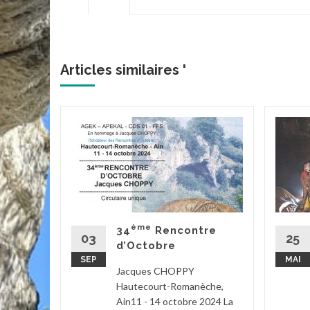
Articles similaires '
hotte-
tres
'Or - 18
uk,
erine,
ème
34
Rencontre
,
03
25
d’Octobre
SEP
MAI
Jacques CHOPPY
Hautecourt-Romanèche,
Ain11 - 14 octobre 2024 La
la suite