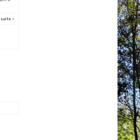
a suite
.