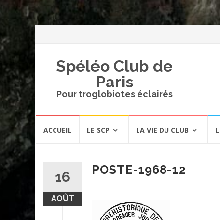
Spéléo Club de
Paris
Pour troglobiotes éclairés
Aller
ACCUEIL
LE SCP
LA VIE DU CLUB
L
au
contenu
POSTE-1968-12
16
AOÛT