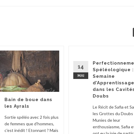
Perfectionneme
14
Spéléologique 
MAI
Semaine
d’Apprentissag
dans les Cavité
Doubs
Bain de boue dans
les Ayrals
Le Récit de Safia et S
les Grottes du Doubs
Sortie spéléo avec 2 fois plus
Munies de leur
de femmes que d'hommes,
enthousiasme, Safia e
c'est inédit ! Etonnant ? Mais
ont eu la joie de partic