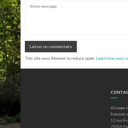
This site uses Akismet to reduce spam.
Learn how your c
CONTAC
Groupe s
français 
12 rue B
75014 Par