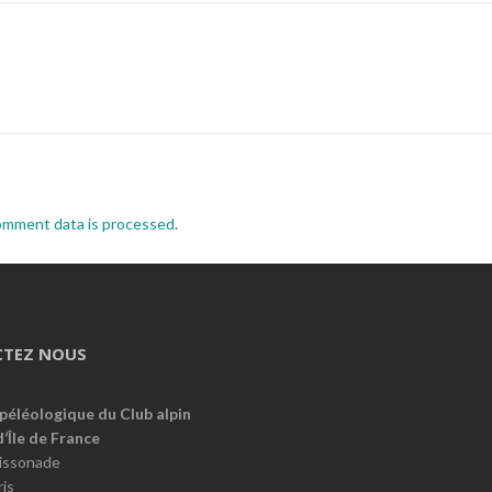
omment data is processed
.
TEZ NOUS
péléologique du Club alpin
d’Île de France
oissonade
is