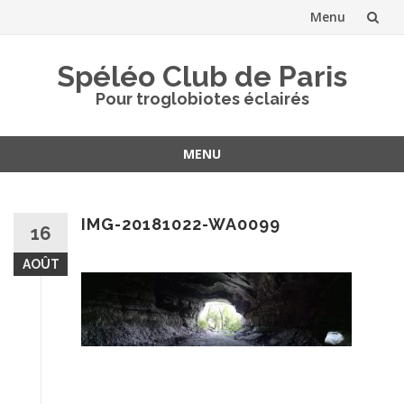
Menu
Aller
Spéléo Club de Paris
au
Pour troglobiotes éclairés
contenu
MENU
Aller
au
contenu
IMG-20181022-WA0099
16
AOÛT