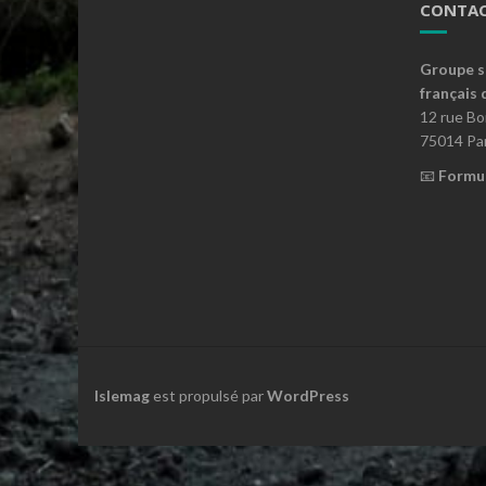
CONTAC
Groupe s
français 
12 rue B
75014 Par
📧
Formul
Islemag
est propulsé par
WordPress