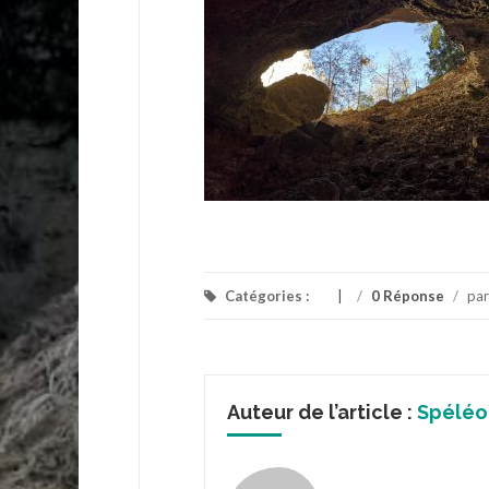
Catégories :
/
0 Réponse
/
pa
Auteur de l’article :
Spéléo