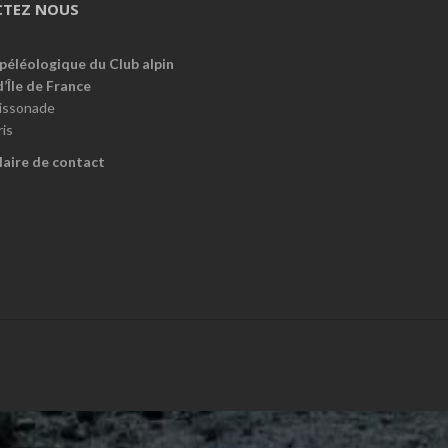
TEZ NOUS
péléologique du Club alpin
d’Île de France
oissonade
is
aire de contact