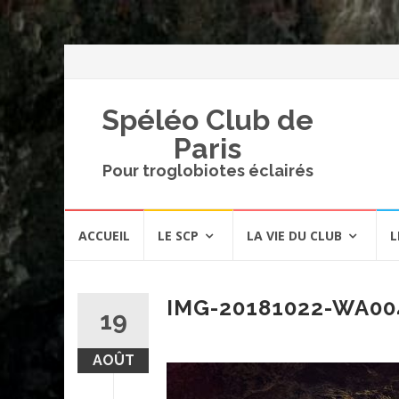
Spéléo Club de
Paris
Pour troglobiotes éclairés
Aller
ACCUEIL
LE SCP
LA VIE DU CLUB
L
au
contenu
IMG-20181022-WA00
19
AOÛT