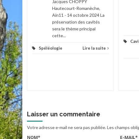
Jacques CHOPPY
Hautecourt-Romanèche,
Ain11 - 14 octobre 2024 La
la suite
préservation des cavités
sera le thème principal
cette...
Cavi
Spéléologie
Lire la suite
Laisser un commentaire
Votre adresse e-mail ne sera pas publiée.
Les champs obli
NOM
*
E-MAIL
*