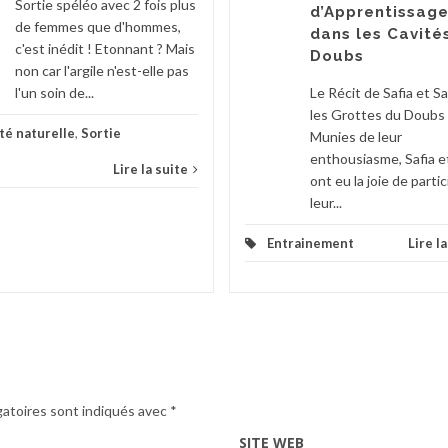
Sortie spéléo avec 2 fois plus
d’Apprentissag
de femmes que d'hommes,
dans les Cavité
c'est inédit ! Etonnant ? Mais
Doubs
non car l'argile n'est-elle pas
l'un soin de...
Le Récit de Safia et S
les Grottes du Doubs
té naturelle
,
Sortie
Munies de leur
enthousiasme, Safia e
Lire la suite
ont eu la joie de partic
leur...
Entrainement
Lire l
gatoires sont indiqués avec
*
SITE WEB