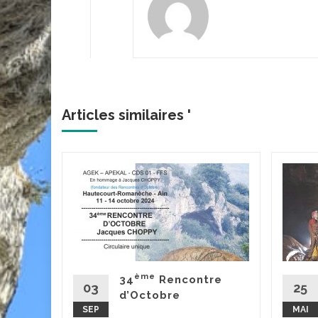
Articles similaires '
hotte-
tres
'Or - 18
uk,
erine,
ème
34
Rencontre
,
03
25
d’Octobre
SEP
MAI