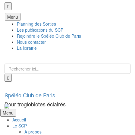
Aller
Menu
au
Planning des Sorties
contenu
Les publications du SCP
Rejoindre le Spéléo Club de Paris
Nous contacter
La librairie
Recherche
pour
:
Spéléo Club de Paris
Pour troglobiotes éclairés
Aller
Menu
au
Accueil
contenu
Le SCP
A propos