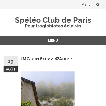
Menu
Aller
Spéléo Club de Paris
au
Pour troglobiotes éclairés
contenu
MENU
Aller
au
contenu
IMG-20181022-WA0014
19
AOÛT