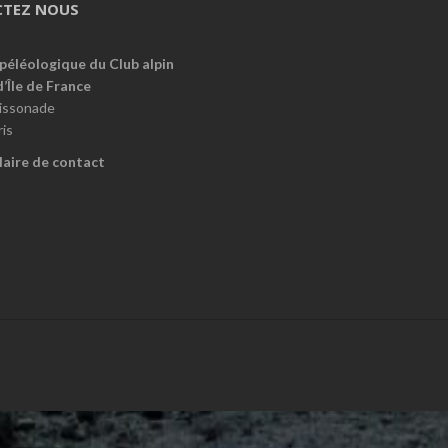
TEZ NOUS
péléologique du Club alpin
d’Île de France
oissonade
is
aire de contact