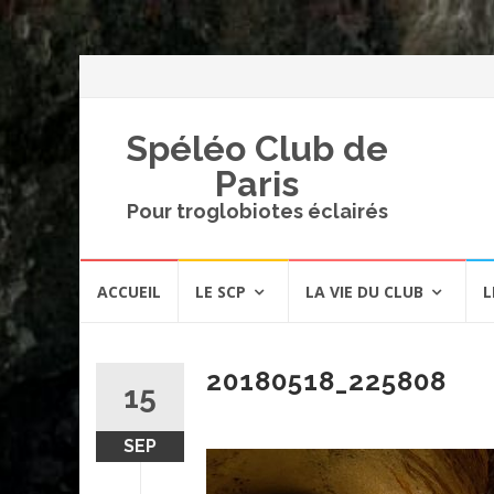
Spéléo Club de
Paris
Pour troglobiotes éclairés
Aller
ACCUEIL
LE SCP
LA VIE DU CLUB
L
au
contenu
20180518_225808
15
SEP