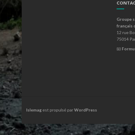
CONTAC
Groupe s
français 
12 rue B
75014 Par
📧
Formul
Islemag
est propulsé par
WordPress