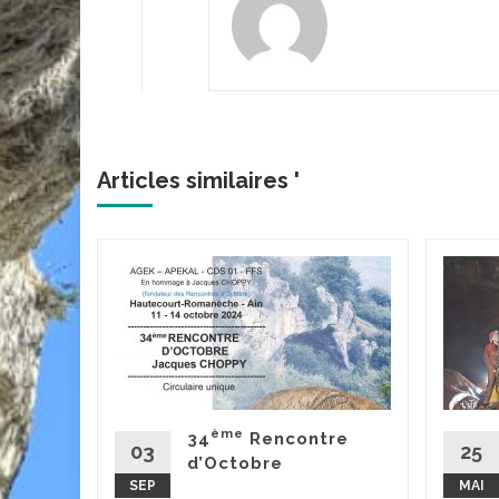
Articles similaires '
hotte-
tres
'Or - 18
uk,
erine,
ème
34
Rencontre
,
03
25
d’Octobre
SEP
MAI