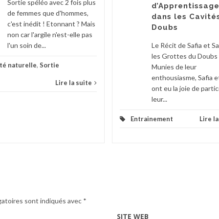
Sortie spéléo avec 2 fois plus
d’Apprentissag
de femmes que d'hommes,
dans les Cavité
c'est inédit ! Etonnant ? Mais
Doubs
non car l'argile n'est-elle pas
l'un soin de...
Le Récit de Safia et S
les Grottes du Doubs
té naturelle
,
Sortie
Munies de leur
enthousiasme, Safia e
Lire la suite
ont eu la joie de partic
leur...
Entrainement
Lire l
gatoires sont indiqués avec
*
SITE WEB