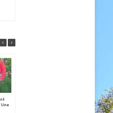
:
Assemblée Générale
05
19
2023
OCT
FÉV
Compte-rendu de
l’Assemblée Générale
Mercredi 5 octobre 2023 /
19h30 à 22hMaison de la vie
nt
associative et citoyenne
: Une
Présents...