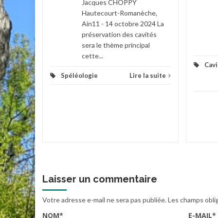
Jacques CHOPPY
Hautecourt-Romanèche,
Ain11 - 14 octobre 2024 La
la suite
préservation des cavités
sera le thème principal
cette...
Cavi
Spéléologie
Lire la suite
Laisser un commentaire
Votre adresse e-mail ne sera pas publiée.
Les champs obli
NOM
*
E-MAIL
*