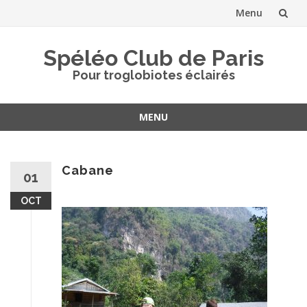
Menu
Aller
Spéléo Club de Paris
au
Pour troglobiotes éclairés
contenu
MENU
Aller
au
contenu
Cabane
01
OCT