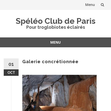
Menu
Aller
Spéléo Club de Paris
au
Pour troglobiotes éclairés
contenu
MENU
Aller
au
contenu
Galerie concrétionnée
01
OCT