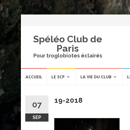
Spéléo Club de
Paris
Pour troglobiotes éclairés
Aller
ACCUEIL
LE SCP
LA VIE DU CLUB
L
au
contenu
19-2018
07
SEP