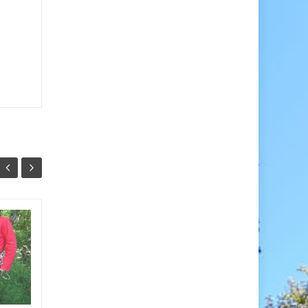
:
Assemblée Générale
05
19
2023
OCT
FÉV
Compte-rendu de
l’Assemblée Générale
Mercredi 5 octobre 2023 /