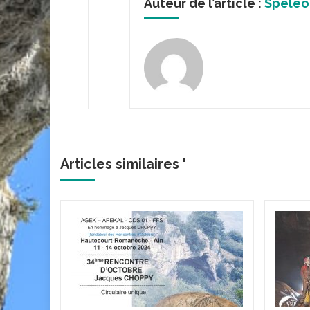
Auteur de l’article :
Spéléo
Articles similaires '
hotte-
tres
'Or - 18
uk,