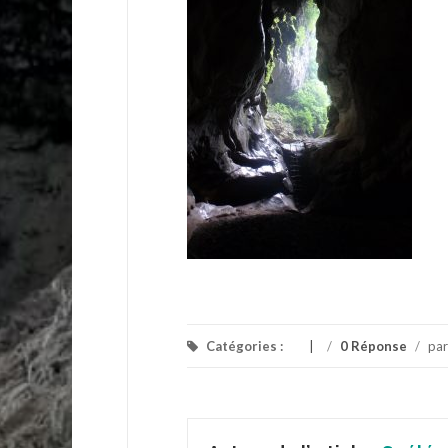
Catégories :
/
0 Réponse
/
pa