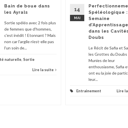
Bain de boue dans
Perfectionneme
14
les Ayrals
Spéléologique 
MAI
Semaine
Sortie spéléo avec 2 fois plus
d’Apprentissag
de femmes que d'hommes,
dans les Cavité
c'est inédit ! Etonnant ? Mais
Doubs
non car l'argile n'est-elle pas
l'un soin de...
Le Récit de Safia et S
les Grottes du Doubs
té naturelle
,
Sortie
Munies de leur
enthousiasme, Safia e
Lire la suite
ont eu la joie de partic
leur...
Entrainement
Lire l