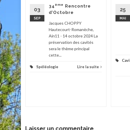
erine,
ème
34
Rencontre
,
03
25
d’Octobre
SEP
MAI
Jacques CHOPPY
Hautecourt-Romanèche,
Ain11 - 14 octobre 2024 La
la suite
préservation des cavités
sera le thème principal
cette...
Cavi
Spéléologie
Lire la suite
Laisser un commentaire