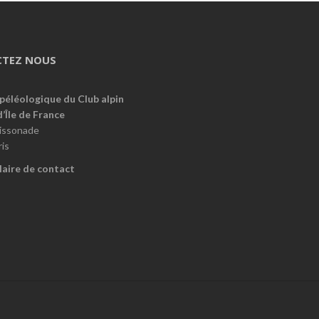
TEZ NOUS
péléologique du Club alpin
d’Île de France
oissonade
is
aire de contact