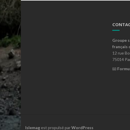
CONTAC
Groupe s
français 
12 rue B
75014 Par
📧
Formul
Islemag
est propulsé par
WordPress