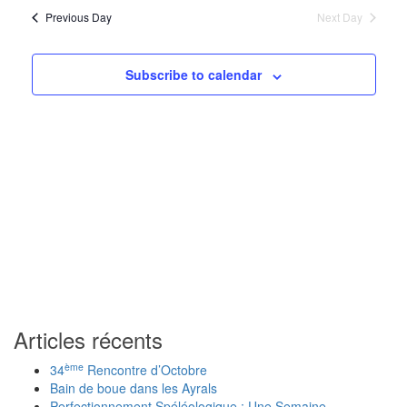
Navigat
Previous Day
Next Day
Subscribe to calendar
Articles récents
ème
34
Rencontre d’Octobre
Bain de boue dans les Ayrals
Perfectionnement Spéléologique : Une Semaine