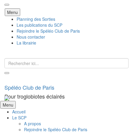
Aller
Menu
au
Planning des Sorties
contenu
Les publications du SCP
Rejoindre le Spéléo Club de Paris
Nous contacter
La librairie
Recherche
pour
:
Spéléo Club de Paris
Pour troglobiotes éclairés
Aller
Menu
au
Accueil
contenu
Le SCP
A propos
Rejoindre le Spéléo Club de Paris