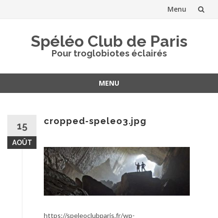
Menu
Aller
Spéléo Club de Paris
au
Pour troglobiotes éclairés
contenu
MENU
Aller
au
contenu
cropped-speleo3.jpg
15
AOÛT
https://speleoclubparis.fr/wp-