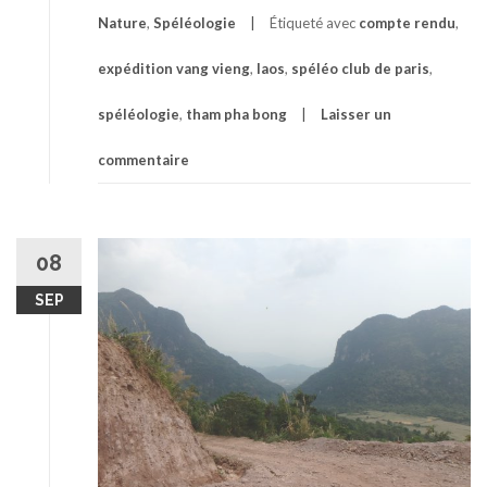
Nature
,
Spéléologie
Étiqueté avec
compte rendu
,
expédition vang vieng
,
laos
,
spéléo club de paris
,
spéléologie
,
tham pha bong
Laisser un
commentaire
08
SEP