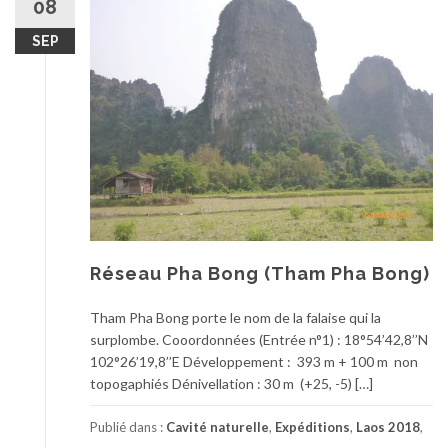
08
SEP
Réseau Pha Bong (Tham Pha Bong)
Tham Pha Bong porte le nom de la falaise qui la
surplombe. Cooordonnées (Entrée n°1) : 18°54’42,8’’N
102°26’19,8’’E Développement : 393 m + 100 m non
topogaphiés Dénivellation : 30 m (+25, -5) […]
Publié dans :
Cavité naturelle
,
Expéditions
,
Laos 2018
,