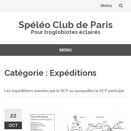
Menu
Aller
Spéléo Club de Paris
au
Pour troglobiotes éclairés
contenu
MENU
Aller
au
Catégorie :
Expéditions
contenu
Les expéditions menées par le SCP ou auxquelles le SCP participe
22
OCT