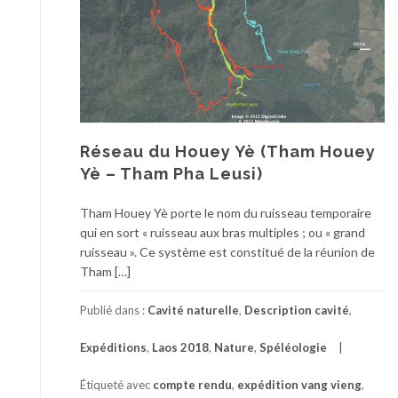
Réseau du Houey Yè (Tham Houey
Yè – Tham Pha Leusi)
Tham Houey Yè porte le nom du ruisseau temporaire
qui en sort « ruisseau aux bras multiples ; ou « grand
ruisseau ». Ce système est constitué de la réunion de
Tham […]
Publié dans :
Cavité naturelle
,
Description cavité
,
Expéditions
,
Laos 2018
,
Nature
,
Spéléologie
Étiqueté avec
compte rendu
,
expédition vang vieng
,