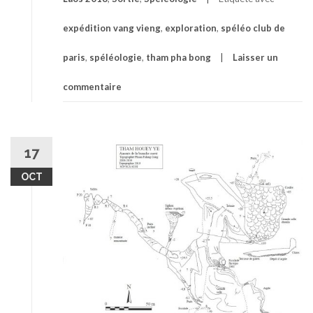
expédition vang vieng
,
exploration
,
spéléo club de
paris
,
spéléologie
,
tham pha bong
Laisser un
commentaire
17
OCT