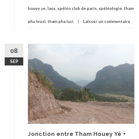
houey ye
,
laos
,
spéléo club de paris
,
spéléologie
,
tham
pha leusi
,
tham pha luci
Laisser un commentaire
08
SEP
Jonction entre Tham Houey Yé +