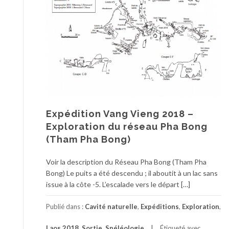
Expédition Vang Vieng 2018 –
Exploration du réseau Pha Bong
(Tham Pha Bong)
Voir la description du Réseau Pha Bong (Tham Pha
Bong) Le puits a été descendu ; il aboutit à un lac sans
issue à la côte -5. L’escalade vers le départ […]
Publié dans :
Cavité naturelle
,
Expéditions
,
Exploration
,
Laos 2018
,
Sortie
,
Spéléologie
Étiqueté avec