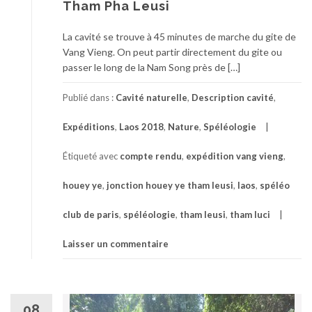
Tham Pha Leusi
La cavité se trouve à 45 minutes de marche du gite de
Vang Vieng. On peut partir directement du gite ou
passer le long de la Nam Song près de […]
Publié dans :
Cavité naturelle
,
Description cavité
,
Expéditions
,
Laos 2018
,
Nature
,
Spéléologie
Étiqueté avec
compte rendu
,
expédition vang vieng
,
houey ye
,
jonction houey ye tham leusi
,
laos
,
spéléo
club de paris
,
spéléologie
,
tham leusi
,
tham luci
Laisser un commentaire
08