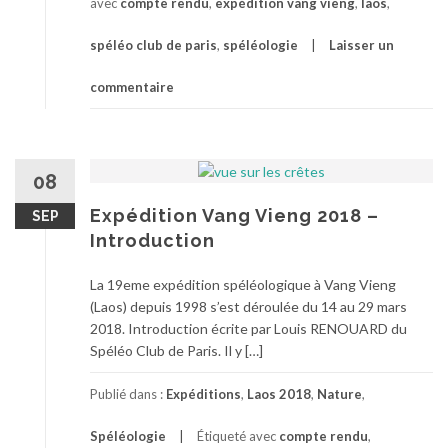
avec
compte rendu
,
expédition vang vieng
,
laos
,
spéléo club de paris
,
spéléologie
Laisser un
commentaire
08
Expédition Vang Vieng 2018 –
SEP
Introduction
La 19eme expédition spéléologique à Vang Vieng
(Laos) depuis 1998 s’est déroulée du 14 au 29 mars
2018. Introduction écrite par Louis RENOUARD du
Spéléo Club de Paris. Il y […]
Publié dans :
Expéditions
,
Laos 2018
,
Nature
,
Spéléologie
Étiqueté avec
compte rendu
,