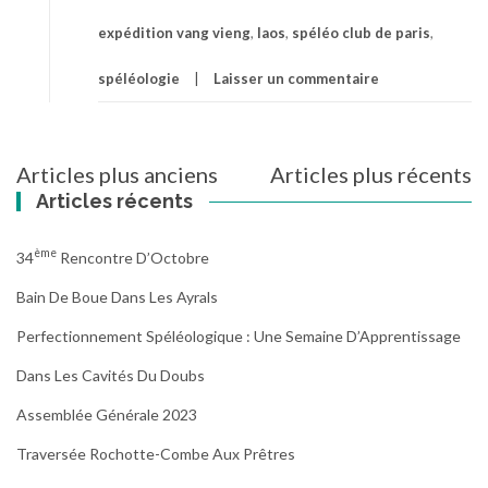
expédition vang vieng
,
laos
,
spéléo club de paris
,
spéléologie
Laisser un commentaire
Navigation
Articles plus anciens
Articles plus récents
des
Articles récents
articles
Ème
34
Rencontre D’Octobre
Bain De Boue Dans Les Ayrals
Perfectionnement Spéléologique : Une Semaine D’Apprentissage
Dans Les Cavités Du Doubs
Assemblée Générale 2023
Traversée Rochotte-Combe Aux Prêtres