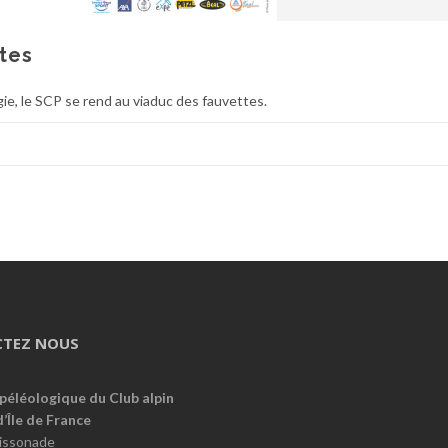
tes
ie, le SCP se rend au viaduc des fauvettes.
TEZ NOUS
péléologique du Club alpin
d’Île de France
oissonade