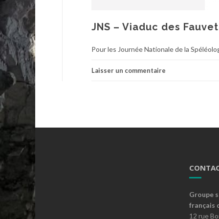
JNS – Viaduc des Fauvet
Pour les Journée Nationale de la Spéléolog
Laisser un commentaire
CONTAC
Groupe s
français 
12 rue B