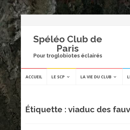
Spéléo Club de
Paris
Pour troglobiotes éclairés
Aller
ACCUEIL
LE SCP
LA VIE DU CLUB
L
au
contenu
Étiquette :
viaduc des fauv