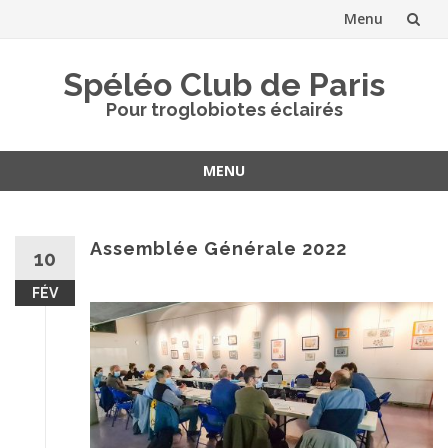
Menu
Aller
Spéléo Club de Paris
au
Pour troglobiotes éclairés
contenu
MENU
Aller
au
contenu
Assemblée Générale 2022
10
FÉV