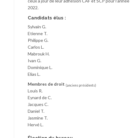
ceux à jour de leur adhésion CAF et SCP pour l’année
2022.
Candidats élus :
Sylvain G.
Etienne T.
Philippe G.
Carlos L.
Mabrouk H.
Ivan G.
Dominique L.
Elias L.
Membres de droit
(anciens présidents)
Louis R.
Eynard de C.
Jacques C.
Daniel T.
Jasmine T.
Hervé L.